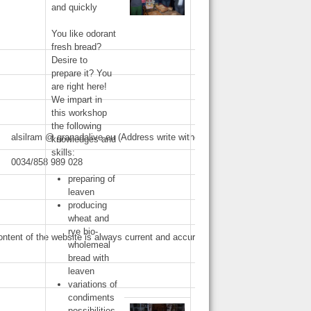
and quickly
You like odorant
fresh bread?
Desire to
prepare it? You
are right here!
We impart in
this workshop
the following
alsilram @ granadalive.eu (
Address
write
without spaces
!
)
knowledges and
skills:
0034/858 989 028
preparing of
leaven
producing
wheat and
rye bio-
ontent
of the website
is always
current and accurate
.
Nor are we
responsible f
wholemeal
bread with
leaven
variations of
condiments
possibilities