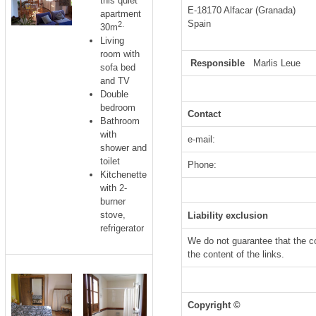
this quiet
E-18170 Alfacar (Granada)
apartment
Spain
2.
30m
Living
room with
Responsible
Marlis Leue
sofa bed
and
TV
Double
bedroom
Contact
Bathroom
with
e-mail:
shower and
toilet
Phone:
Kitchenette
with
2-
burner
stove,
Liability exclusion
refrigerator
We do not guarantee
that the c
the content
of the links.
Copyright ©