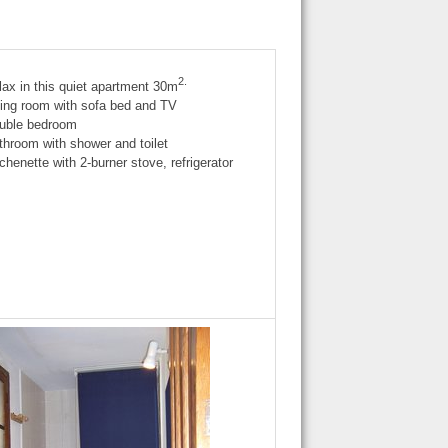
2.
lax in
this quiet
apartment
30m
ving room with
sofa bed
and
TV
uble bedroom
throom
with shower and toilet
tchenette with
2-
burner stove, refrigerator